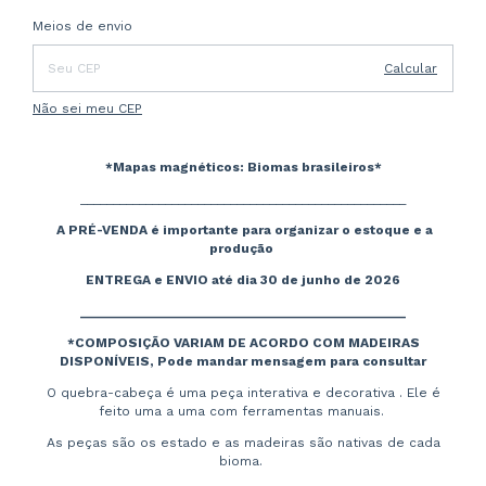
Entregas para o CEP:
Alterar CEP
Meios de envio
Calcular
Não sei meu CEP
*Mapas magnéticos: Biomas brasileiros*
__________________________________________________
A PRÉ-VENDA é importante para organizar o estoque e a
produção
ENTREGA e ENVIO até dia 30 de junho de 2026
__________________________________________________
*COMPOSIÇÃO VARIAM DE ACORDO COM MADEIRAS
DISPONÍVEIS, Pode mandar mensagem para consultar
O quebra-cabeça é uma peça interativa e decorativa . Ele é
feito uma a uma com ferramentas manuais.
As peças são os estado e as madeiras são nativas de cada
bioma.