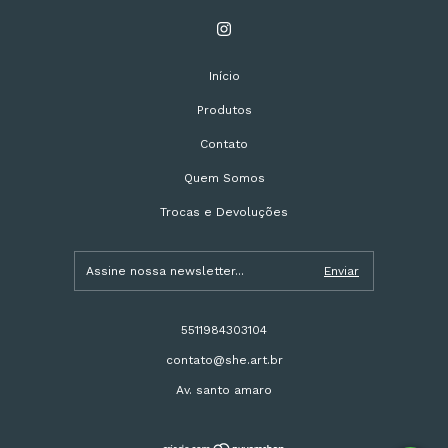
Início
Produtos
Contato
Quem Somos
Trocas e Devoluções
5511984303104
contato@she.art.br
Av. santo amaro