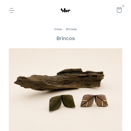
0
Início
.
Brincos
Brincos