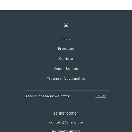
Início
Produtos
Contato
Quem Somos
Trocas e Devoluções
5511984303104
contato@she.art.br
Av. santo amaro