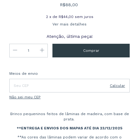
R$88,00
2
x de
R$44,00
sem juros
Ver mais detalhes
Atenção, última peça!
Entregas para o CEP:
Alterar CEP
Meios de envio
Calcular
Não sei meu CEP
Brinco pequeninos feitos de lâminas de madeira, com base de
prata.
**ENTREGA E ENVIOS DOS MAPAS ATÉ DIA 23/12/2025
**As cores das lâminas podem variar de acordo com o