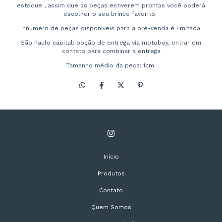
estoque , assim que as peças estiverem prontas você poderá
escolher o seu brinco favorito.
*número de peças disponíveis para a pré-venda é limitada
São Paulo capital: opção de entrega via motoboy, entrar em
contato para combinar a entrega
Tamanho médio da peça: 1cm
Início
Produtos
Contato
Quem Somos