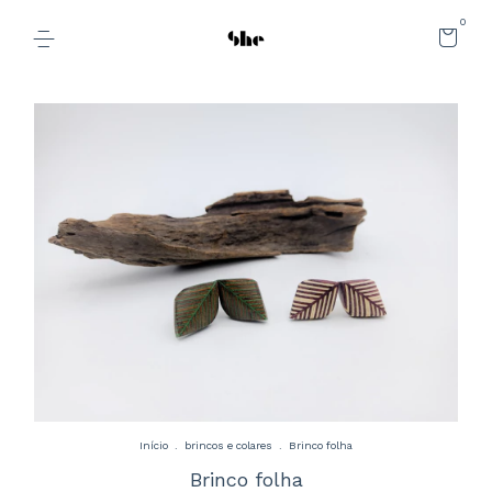
0
Início
.
brincos e colares
.
Brinco folha
Brinco folha