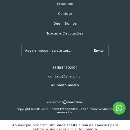
Produtos
Contato
Quem Somos
Trocas e Devoluções
5511984303104
contato@she.art.br
Av. santo amaro
Copyright Sheilla Actis - 32694220000159 - 2026. Todos os direitos
reservados.
Ao navegar por este site
você aceita o uso de cookies
para
agilizar a sua experiência de compra.