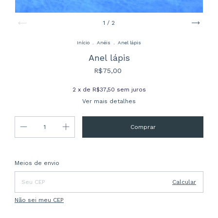
1
/
2
Início
.
Anéis
.
Anel lápis
Anel lápis
R$75,00
2
x de
R$37,50
sem juros
Ver mais detalhes
Entregas para o CEP:
Alterar CEP
Meios de envio
Calcular
Não sei meu CEP